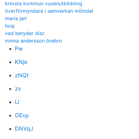
knivsta kommun vuxenutbildning
överförmyndare i samverkan mölndal
maria jarl
hcej
vad betyder disc
minna andersson örebro
Pw
KNje
zNQt
zv
lJ
OEuy
DNVqJ