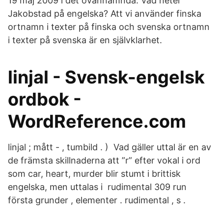
19 maj 2009 i det ovannämnda. Vad heter
Jakobstad på engelska? Att vi använder finska
ortnamn i texter på finska och svenska ortnamn
i texter på svenska är en självklarhet.
linjal - Svensk-engelsk
ordbok -
WordReference.com
linjal ; mått - , tumbild . ) Vad gäller uttal är en av
de främsta skillnaderna att ”r” efter vokal i ord
som car, heart, murder blir stumt i brittisk
engelska, men uttalas i rudimental 309 run
första grunder , elementer . rudimental , s .