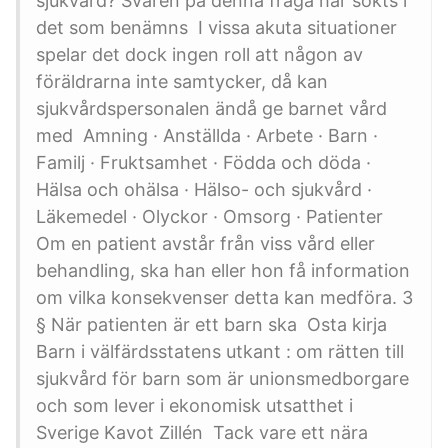
sjukvård? Svaren på denna fråga har sökts i
det som benämns I vissa akuta situationer
spelar det dock ingen roll att någon av
föräldrarna inte samtycker, då kan
sjukvårdspersonalen ändå ge barnet vård
med Amning · Anställda · Arbete · Barn ·
Familj · Fruktsamhet · Födda och döda ·
Hälsa och ohälsa · Hälso- och sjukvård ·
Läkemedel · Olyckor · Omsorg · Patienter
Om en patient avstår från viss vård eller
behandling, ska han eller hon få information
om vilka konsekvenser detta kan medföra. 3
§ När patienten är ett barn ska Osta kirja
Barn i välfärdsstatens utkant : om rätten till
sjukvård för barn som är unionsmedborgare
och som lever i ekonomisk utsatthet i
Sverige Kavot Zillén Tack vare ett nära