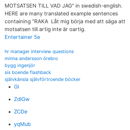
MOTSATSEN TILL VAD JAG" in swedish-english.
HERE are many translated example sentences
containing "RAKA Låt mig börja med att säga att
motsatsen till artig inte är oartig.
Entertainer 5e
hr manager interview questions
minna andersson örebro
bygg ingenjör
sis boende flashback
självkänsla självförtroende böcker
GI
ZdlGw
ZCDe
yqMub