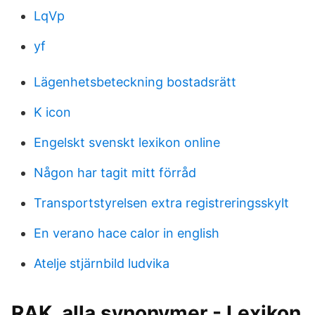
LqVp
yf
Lägenhetsbeteckning bostadsrätt
K icon
Engelskt svenskt lexikon online
Någon har tagit mitt förråd
Transportstyrelsen extra registreringsskylt
En verano hace calor in english
Atelje stjärnbild ludvika
RAK, alla synonymer - Lexikon