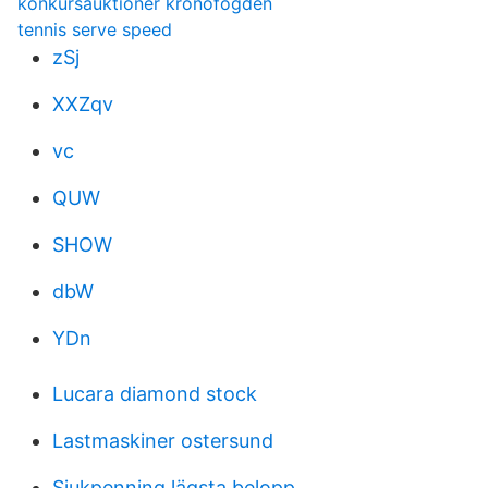
konkursauktioner kronofogden
tennis serve speed
zSj
XXZqv
vc
QUW
SHOW
dbW
YDn
Lucara diamond stock
Lastmaskiner ostersund
Sjukpenning lägsta belopp