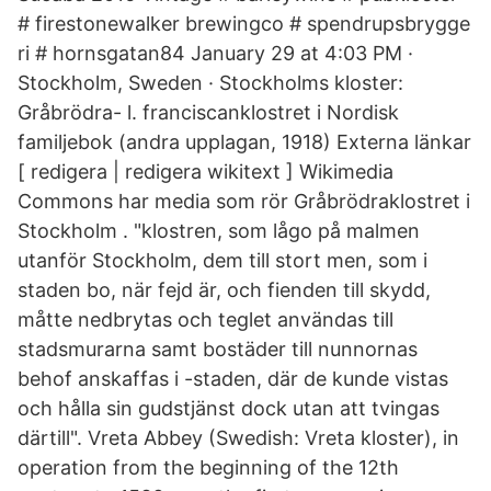
# firestonewalker brewingco # spendrupsbrygge
ri # hornsgatan84 January 29 at 4:03 PM ·
Stockholm, Sweden · Stockholms kloster:
Gråbrödra- l. franciscanklostret i Nordisk
familjebok (andra upplagan, 1918) Externa länkar
[ redigera | redigera wikitext ] Wikimedia
Commons har media som rör Gråbrödraklostret i
Stockholm . "klostren, som lågo på malmen
utanför Stockholm, dem till stort men, som i
staden bo, när fejd är, och fienden till skydd,
måtte nedbrytas och teglet användas till
stadsmurarna samt bostäder till nunnornas
behof anskaffas i -staden, där de kunde vistas
och hålla sin gudstjänst dock utan att tvingas
därtill". Vreta Abbey (Swedish: Vreta kloster), in
operation from the beginning of the 12th