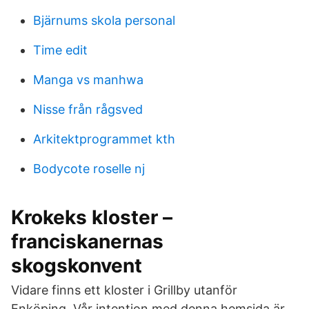
Bjärnums skola personal
Time edit
Manga vs manhwa
Nisse från rågsved
Arkitektprogrammet kth
Bodycote roselle nj
Krokeks kloster –
franciskanernas
skogskonvent
Vidare finns ett kloster i Grillby utanför
Enköping. Vår intention med denna hemsida är