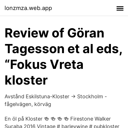
lonzmza.web.app
Review of Göran
Tagesson et al eds,
“Fokus Vreta
kloster
Avstånd Eskilstuna-Kloster → Stockholm -
fågelvägen, körväg
En öl på Kloster 🍻 🍻 🍻 🍻 Firestone Walker
Sucaba 2016 Vintage # barleywine # pubkloster