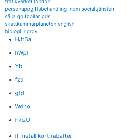
trafikverket london
personuppgiftsbehandling inom socialtjänsten
sälja golfbollar pris
skattkammarplaneten english
biologi 1 prov
HJtBa
hWpI
Yb
fza
gfd
Wdho
FkizU
If metall kort rabatter