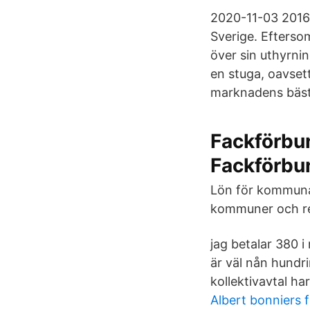
2020-11-03 2016
Sverige. Efterso
över sin uthyrni
en stuga, oavset
marknadens bäst
Fackförbun
Fackförbu
Lön för kommunal
kommuner och re
jag betalar 380 
är väl nån hundr
kollektivavtal har 
Albert bonniers f