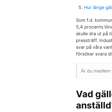
Hur länge gäl
Som f.d. kommuna
5,4 procents lön
skulle dra ut på 
pressträff. Indus
svar på våra vanl
försöker svara d
Är du medlem i
Vad gäll
anställd