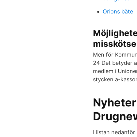
Orions bäte
Möjlighete
misskötse
Men för Kommunal
24 Det betyder at
medlem i Unionen
stycken a-kassor 
Nyheter
Drugne
I listan nedanfö