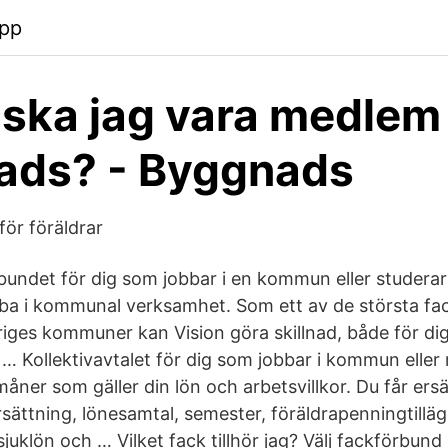
pp
 ska jag vara medlem 
ads? - Byggnads
för föräldrar
rbundet för dig som jobbar i en kommun eller studerar
jobba i kommunal verksamhet. Som ett av de största f
riges kommuner kan Vision göra skillnad, både för dig
 … Kollektivavtalet för dig som jobbar i kommun eller 
åner som gäller din lön och arbetsvillkor. Du får ersä
sättning, lönesamtal, semester, föräldrapenningtilläg
juklön och … Vilket fack tillhör jag? Välj fackförbund