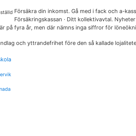
Försäkra din inkomst. Gå med i fack och a-kass
Försäkringskassan · Ditt kollektivavtal. Nyhet
är på fyra år, men där nämns inga siffror för löneökn
ndlag och yttrandefrihet före den så kallade lojalite
skola
ervik
anada