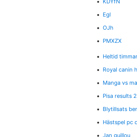
KDYfN
Egl
OJh
PMXZX
Heltid timma
Royal canin 
Manga vs m
Pisa results 
Blytillsats be
Hästspel pc 
Jan guillou