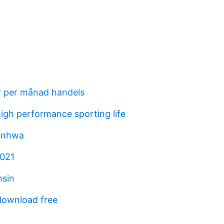
r per månad handels
high performance sporting life
anhwa
2021
nsin
download free