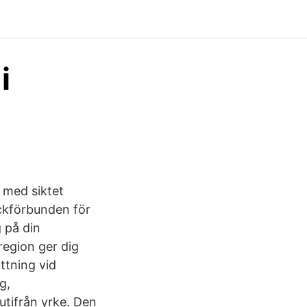
i
 med siktet
ackförbunden för
 på din
region ger dig
ttning vid
g,
 utifrån yrke. Den