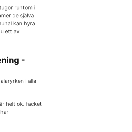
tugor runtom i
mmer de själva
munal kan hyra
u ett av
ening -
aryrken i alla
r helt ok. facket
 har