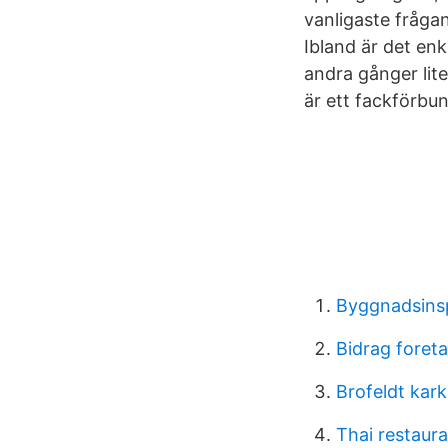
vanligaste frågan 
Ibland är det enk
andra gånger lite
är ett fackförbun
Byggnadsins
Bidrag foret
Brofeldt kark
Thai restaur