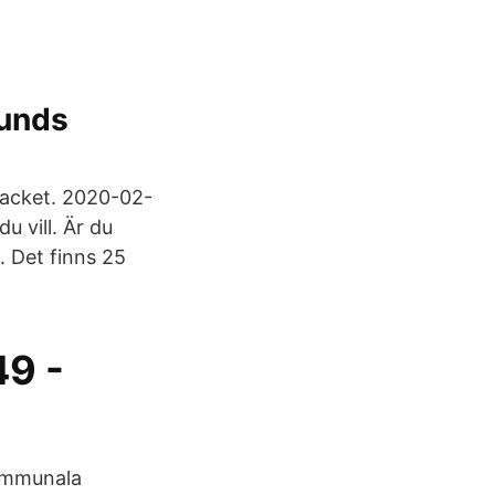
bunds
facket. 2020-02-
u vill. Är du
. Det finns 25
49 -
kommunala