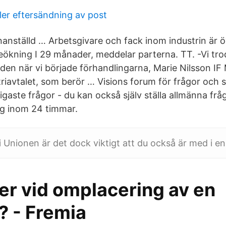
ler eftersändning av post
nställd … Arbetsgivare och fack inom industrin är 
eökning I 29 månader, meddelar parterna. TT. -Vi trod
tiden när vi började förhandlingarna, Marie Nilsson IF 
triavtalet, som berör … Visions forum för frågor och s
igaste frågor - du kan också själv ställa allmänna fråg
ig inom 24 timmar.
 Unionen är det dock viktigt att du också är med i en
er vid omplacering av en
? - Fremia