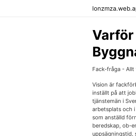
lonzmza.web.a
Varför
Byggn
Fack-fråga - Allt 
Vision är fackfö
inställt på att 
tjänstemän i Sve
arbetsplats och i
som anställd förm
beredskap, ob-er
uppsägningstid, s