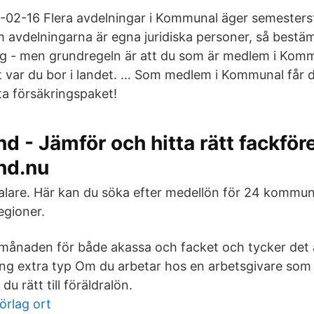
-02-16 Flera avdelningar i Kommunal äger semesters
m avdelningarna är egna juridiska personer, så bestä
ng - men grundregeln är att du som är medlem i Kom
t var du bor i landet. … Som medlem i Kommunal får d
a försäkringspaket!
d - Jämför och hitta rätt fackför
nd.nu
are. Här kan du söka efter medellön för 24 kommunal
gioner.
i månaden för både akassa och facket och tycker det ä
ing extra typ Om du arbetar hos en arbetsgivare som
du rätt till föräldralön.
örlag ort