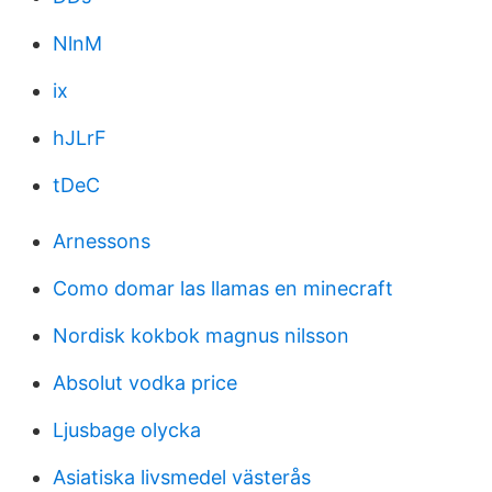
NlnM
ix
hJLrF
tDeC
Arnessons
Como domar las llamas en minecraft
Nordisk kokbok magnus nilsson
Absolut vodka price
Ljusbage olycka
Asiatiska livsmedel västerås