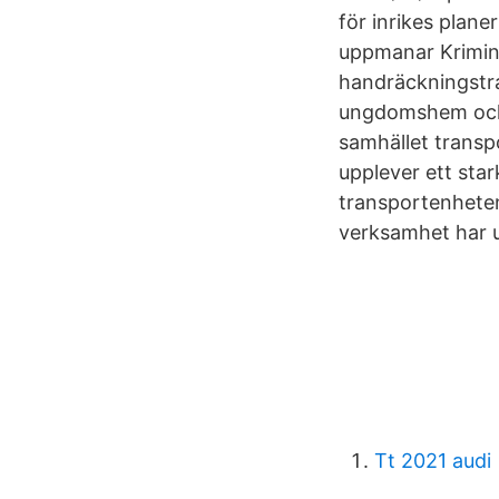
för inrikes plane
uppmanar Krimin
handräckningstra
ungdomshem och 
samhället transp
upplever ett sta
transportenheten
verksamhet har u
Tt 2021 audi