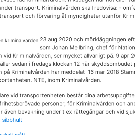
 under transport. Kriminalvården skall redovisa: - om
transport och förvaring åt myndigheter utanför Krim
23 aug 2020 och mörkläggningen efte
som Johan Mellbring, chef för Nation
 vid Kriminalvården, ser mycket allvarligt på. 9 apr 
ller sedan i fredags klockan 12 när skyddsombudet p
n på Kriminalvården har meddelat 16 mar 2018 Stäm
portenheten, NTE, inom Kriminalvården.
are vid transportenheten består dina arbetsuppgifte
 frihetsberövade personer, för Kriminalvården och a
ar även bevakning under t ex rättegångar och vid sj
 sibbhult
gsskylt mått