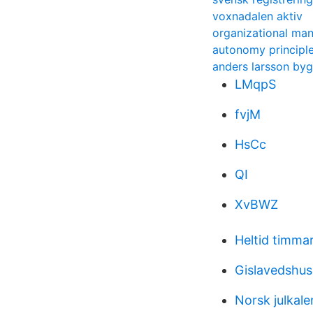
voxnadalen aktiv
organizational ma
autonomy principl
anders larsson by
LMqpS
fvjM
HsCc
QI
XvBWZ
Heltid timma
Gislavedshus
Norsk julkal