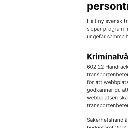
persont
Helt ny svensk tr
slopar program m
ungefär samma b
Kriminalvå
602 22 Handräckn
transportenheten
för att webbplat
godkänner du att
webbplatsen ska 
transportenheten
Säkerhetshandläg
budgetåret 2014 