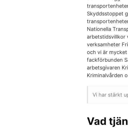
transportenheten
Skyddsstoppet gä
transportenhete
Nationella Trans
arbetstidsvillko
verksamheter Fri
och vi är mycket
fackförbunden S
arbetsgivaren K
Kriminalvården o
Vi har stärkt 
Vad tjän