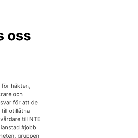
s oss
 för häkten,
krare och
svar för att de
ill otillåtna
vårdare till NTE
tianstad #jobb
nheten, gruppen