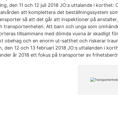
ring, den 11 och 12 juli 2018 JO:s uttalande i korthet:
alvården att komplettera det beställningssystem so
nsporter så att det går att inspektioner på anstalter
transportenheten. Att barn och unga som omhände
orteras tillsammans med dömda vuxna är skadligt fö
rkt obehag och en enorm ut-satthet och riskerar tra
, den 12 och 13 februari 2018 JO:s uttalanden i kort
nder år 2018 ett fokus på transporter av frihetsberö