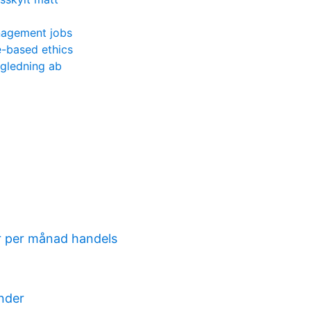
nagement jobs
e-based ethics
ggledning ab
r per månad handels
ender