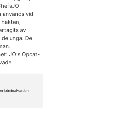
 ChefsJO
m används vid
, häkten,
rtagits av
r de unga. De
uman.
het: JO:s Opcat-
vade.