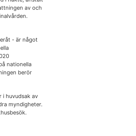
fattningen av och
inalvården.
råt - är något
ella
2020
å nationella
ningen berör
r i huvudsak av
ndra myndigheter.
ukhusbesök.