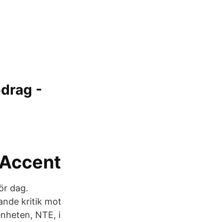
pdrag -
– Accent
ör dag.
ande kritik mot
enheten, NTE, i