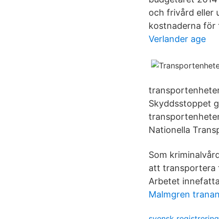
och frivård eller
kostnaderna för 
Verlander age
transportenheten
Skyddsstoppet gä
transportenhete
Nationella Trans
Som kriminalvård
att transportera
Arbetet innefatt
Malmgren tranan
svensk registrerin