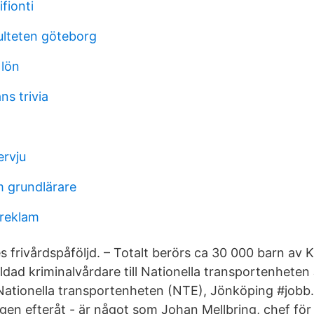
fionti
kulteten göteborg
 lön
ns trivia
l
ervju
m grundlärare
 reklam
kes frivårdspåföljd. – Totalt berörs ca 30 000 barn av 
ldad kriminalvårdare till Nationella transportenheten
Nationella transportenheten (NTE), Jönköping #jobb
en efteråt - är något som Johan Mellbring, chef för 