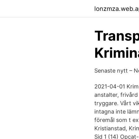
lonzmza.web.a
Transp
Krimin
Senaste nytt – N
2021-04-01 Krimi
anstalter, frivår
tryggare. Vårt vi
intagna inte lämna
föremål som t ex 
Kristianstad, Kr
Sid 1 (14) Opcat