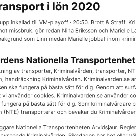
ransport i lön 2020
upp inkallad till VM-playoff · 20:50. Brott & Straff. K
ot missbruk. gör redan Nina Eriksson och Marielle 
akgrund som Linn medan Marielle jobbat inom krimi
rdens Nationella Transportenhet
ing av transporter, Kriminalvården, transporter, NTE
, handräckning Kriminalvården. Kriminalvarden.se a
sen ska fungera på bästa sätt för dig. Genom att surf
 vi använder cookies. Kriminalvarden.se använder coo
fungera på bästa sätt för dig. Som kriminalvårdare p
 (NTE) transporterar och bevakar du Kriminalvårdens
gare Nationella Transportenheten Arvidsjaur. Regler
avseende Kriminalvården. Riksdagen har hot eller våld