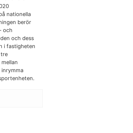
2020
å nationella
ningen berör
- och
ården och dess
 i fastigheten
 tre
 mellan
t inrymma
sportenheten.