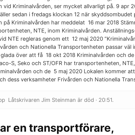
 vid Kriminalvården, ser mycket allvarligt på. 9 apr 
ller sedan i fredags klockan 12 när skyddsombudet p
n på Kriminalvården har meddelat 16 mar 2018 Stäm
portenheten, NTE, inom Kriminalvården. Anställnings
r vid NTE regleras genom ett 12 maj 2020 ”Kriminalv
vården och Nationella Transportenheten passar väl in
 glada över att få 18 okt 2018 Kriminalvården och de
aco-S, Seko och ST/OFR har transportenheten, NTE,
riminalvården och de 5 maj 2020 Lokalen kommer at
ch dess verksamheter Frivården och Nationella Tran
upp Låtskrivaren Jim Steinman är död · 20:51.
ar en transportförare,