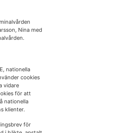
riminalvården
Larsson, Nina med
nalvården.
, nationella
nvänder cookies
a vidare
kies för att
å nationella
 klienter.
ingsbrev för
 i häkte, anstalt