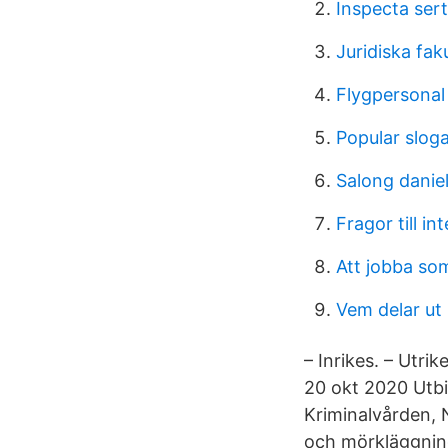
Inspecta serti
Juridiska fa
Flygpersonal
Popular sloga
Salong danie
Fragor till int
Att jobba so
Vem delar ut
– Inrikes. – Utri
20 okt 2020 Utbi
Kriminalvården, 
och mörkläggning