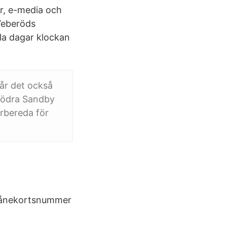
er, e-media och
 Veberöds
lla dagar klockan
år det också
 Södra Sandby
örbereda för
t lånekortsnummer