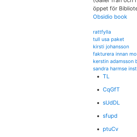
(Gäller från och
öppet för Biblio
Obsidio book
rattfylla
tull usa paket
kirsti johansson
fakturera innan mo
kerstin adamsson 
sandra harmse ins
TL
CqGfT
sUdDL
sfupd
ptuCv