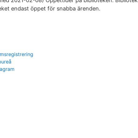
 med 2021-02-08) Öppettider på biblioteken. Bibliotek
teket endast öppet för snabba ärenden.
msregistrering
bureå
tagram