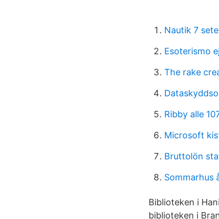
Nautik 7 sete
Esoterismo e
The rake cre
Dataskydds
Ribby alle 10
Microsoft kis
Bruttolön sta
Sommarhus å
Biblioteken i Han
biblioteken i Br