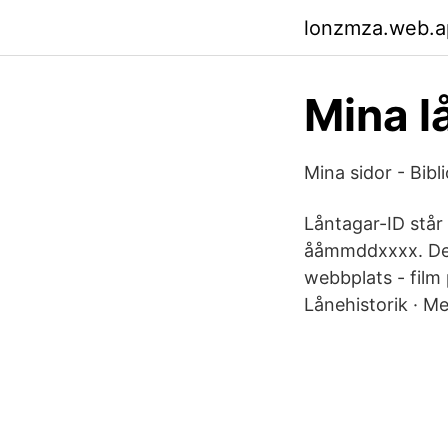
lonzmza.web.a
Mina l
Mina sidor - Bibl
Låntagar-ID står
ååmmddxxxx. De 1
webbplats - film 
Lånehistorik · Me