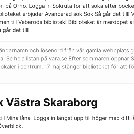
en på Ornö. Logga in Sökruta för att söka efter böck
blioteket erbjuder Avancerad sök Sök Så går det till!
en till Veberöds bibliotek! Biblioteket är meröppet a
går det till!
vändarnamn och lösenord från vår gamla webbplats g
a. Se hela listan på vara.se Efter sommaren öppnar
 lokaler i centrum. 17 maj stänger biblioteket för att f
ek Västra Skaraborg
till Mina låna Logga in längst upp till höger med dit
Överblick.