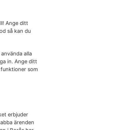
l! Ange ditt
od så kan du
 använda alla
a in. Ange ditt
 funktioner som
ket erbjuder
snabba ärenden