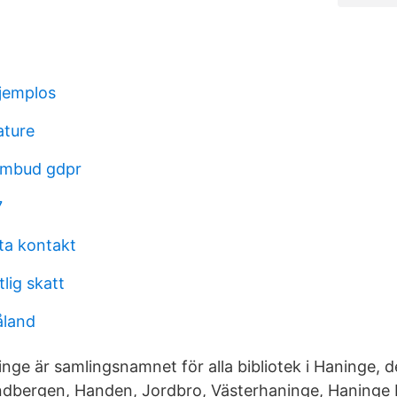
jemplos
ature
ombud gdpr
7
ta kontakt
tlig skatt
land
inge är samlingsnamnet för alla bibliotek i Haninge, de
andbergen, Handen, Jordbro, Västerhaninge, Haninge