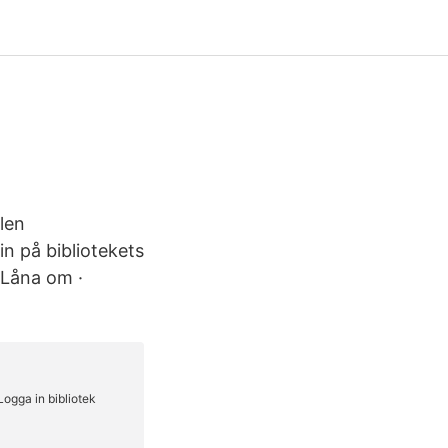
len
n på bibliotekets
 Låna om ·