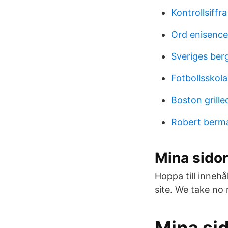
Kontrollsiff
Ord enisence
Sveriges ber
Fotbollsskol
Boston grille
Robert berm
Mina sidor
Hoppa till innehå
site. We take no 